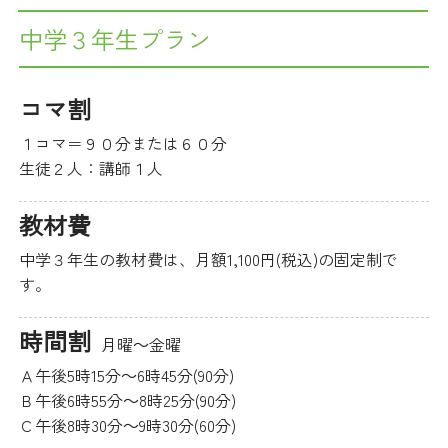
中学３年生プラン
コマ割
１コマ＝９０分または６０分
生徒２人：講師１人
教材費
中学３年生の教材費は、月額1,100円(税込)の固定制で
す。
時間割
月曜～金曜
Ａ午後5時15分～6時45分(90分)
Ｂ午後6時55分～8時25分(90分)
Ｃ午後8時30分～9時30分(60分)