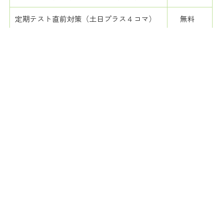
定期テスト直前対策（土日プラス４コマ）
無料
定期テスト直前理科パック（60分×５コ
＋11,000円
マ）
定期テスト直前社会パック（60分×５コ
＋11,000円
マ）
ダブル数学(60分)／ダブル英語(60分)は、数学と英
語を受講している場合に選択可能です。
定期テスト対策授業は定期試験前に追加可能。
オプション授業につきましては、振替授業に対応で
きませんのでご了承ください。
理科社会や副教科など、普段ご受講いただいている
科目以外の指導もいたします。